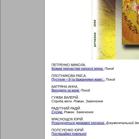
ПЕТРЕНКО МИКОЛА.
Божим причастям напоєні зерна.
Поезії
ПЛОТНИКОВА РАЇСА.
Пустеля – й та бажаннями живе...
Поезії
БАГРЯНА АННА.
Виходити за межі.
Поезії
ГУЖВА ВАЛЕРІЙ.
Спроба жити.
Роман. Закінчення
РАДУТНИЙ РАДІЙ.
Сусіди.
Роман. Закінчення
КРАСНОЩОК ЮРІЙ.
Розшукуються державні злочинці.
Документальний де
ПОПСУЄНКО ЮРІЙ.
Поспішаймо повільно!