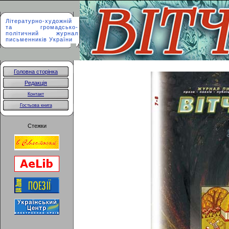
Літературно-художній
та громадсько-
політичний журнал
письменників України
Головна сторінка
Редакція
Контакт
Гостьова книга
Стежки