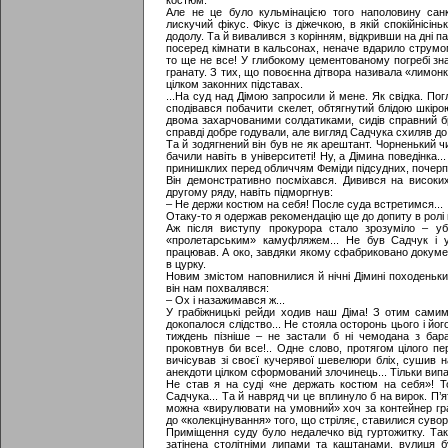
костюм.
Але не це було кульмінацією того наполовину сан
лискучий фікус. Фікус із діжечкою, в якій спокійнісінь
додолу. Та й вивалився з корінням, відкривши на дні па
посеред кімнати в кальсонах, неначе вдарило струмом
то ще не все! У глибокому цементованому погребі зн
гранату. З тих, що повоєнна дітвора називала «лимон
цілком законних підставах.
...На суд над Дімою запросили й мене. Як свідка. Пог
сподівався побачити скелет, обтягнутий блідою шкіро
двома захарчованими солдатиками, сидів справний бри
справді добре годували, але вигляд Садчука схиляв до 
Та й зодягнений він був не як арештант. Чорненький ч
бачили навіть в університеті! Ну, а Дімина поведінка.
принишклих перед обличчям Феміди підсудних, почерпну
Він демонстративно посміхався. Дивився на високих
другому ряду, навіть підморгнув:
– Не держи костюм на себя! После суда встретимся...
Отаку-то я одержав рекомендацію ще до допиту в ролі 
Аж після виступу прокурора стало зрозуміло – у
«пролетарським» камуфляжем... Не був Садчук і уч
працював. А око, завдяки якому сфабриковано документ
в цурку.
Новим змістом наповнилися й нічні Дімині походеньки
він нам похвалявся:
– Ох і назажимався ж...
У грабіжницькі рейди ходив наш Діма! З отим самим 
докопалося слідство... Не стояла осторонь цього і йог
тиждень пізніше – не застали б ні чемодана з бар
проковтнув би все!.. Одне слово, протягом цілого п
вичісував зі своєї кучерявої шевелюри бліх, сушив н
анекдоти цілком сформований злочинець... Тільки випа
Не став я на суді «не держать костюм на себя»! Т
Садчука... Та й навряд чи це вплинуло б на вирок. П’я
можна «вирулювати на умовний» хоч за контейнер гра
до «колекцінування» того, що стріляє, ставилися сувор
Приміщення суду було недалечко від гуртожитку. Так с
затінена столітніми липами та каштанами, вулиця 