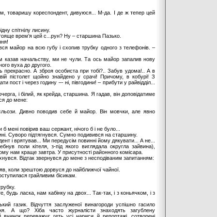
м, товаришу кореспондент, дивуюся... М-да. І де ж тепер цей
дну спітнілу лисину.
стояще врем’я цей с...рун? Ну – старшина Пазько.
ння!
вся майор на всю губу і схопив трубку одного з телефонів. –
м казав начальству, ми не чули. Та ось майор запалив нову
ного вуха до другого.
ь прекрасно. А зброя особиста при тобі?.. Забув удома!.. А в
твій пістолет щойно знайдено у срачі! Причому, в кобурі! З
и пост і через годину –- ні, півгодини! – прибути у райвідділ...
черга, і білий, як крейда, старшина. Я гадав, він доповідатиме
ся до мене:
льози. Дивно поводив себе й майор. Він мовчки, але явно
 мені повірив ваш сержант, нічого б і не було...
ні. Суворо підтягнувся. Сумно подивився на старшину.
ент і врятував... Ми передусім повинні йому дякувати... А не...
стебнув поли кітеля, з-під якого виглядала округла зайвина),
ьому нам краще завтра. У присутності районного комісара.
іхнувся. Відтак звернувся до мене з несподіваним запитанням:
іяв, коли зрештою дорвуся до найближчої чайної.
поступилася грайливим бісикам.
трубку.
удь ласка, нам кабінку на двох... Так-так, і з коньячком, і з
кий газик. Відчуття заслуженої винагороди успішно гасило
ння. А що? Хіба часто журналісти знаходять загублену
 вчинок переважує геть усі нариси й репортажі, сотворені