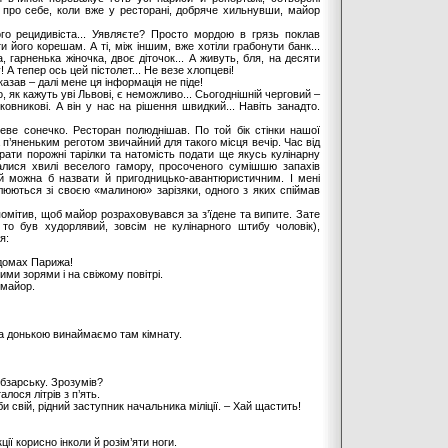
 про себе, коли вже у ресторані, добряче хильнувши, майор
го рецидивіста... Уявляєте? Просто мордою в грязь поклав
 його корешам. А ті, між іншим, вже хотіли грабонути банк...
гарненька жіночка, двоє діточок... А живуть, бля, на десяти
 А тепер ось цей пістолет... Не везе хлопцеві!
азав – далі мене ця інформація не піде!
о, як кажуть уві Львові, є неможливо... Сьогоднішній черговий –
ковникові. А він у нас на рішення швидкий... Навіть занадто.
неве сонечко. Ресторан полюднішав. По той бік стінки нашої
п’яненьким реготом звичайний для такого місця вечір. Час від
рати порожні тарілки та натомість подати ще якусь кулінарну
валися хвилі веселого гамору, просоченого сумішшю запахів
ий можна б назвати й пригодницько-авантюристичним. І мені
люються зі своєю «малиною» зарізяки, одного з яких спіймав
помітив, щоб майор розраховувався за з’їдене та випите. Зате
то був худорлявий, зовсім не кулінарного штибу чоловік),
я:
 домах Парижа!
ими зорями і на свіжому повітрі.
 майор.
а донькою винаймаємо там кімнату.
бзарську. Зрозумів?
лося літрів з п’ять.
 свій, рідний заступник начальника міліції. – Хай щастить!
ії корисно інколи й розім’яти ноги.