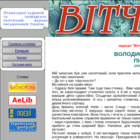
Літературно-художній
та громадсько-
політичний журнал
письменників України
Головна сторінка
журнал "Вітч
Редакція
ВОЛОДИ
Контакт
Пі
Гостьова книга
ОП
Мій записник був уже натоптаний, коли приспіла мить
Стежки
побутове запитання:
– Де тут у вас «зручності»?
Він кивнув на праве вікно.
– Одразу біля гаражів. Там туди така стежка... Вам чер
Хоч, як кореспондент столичної газети, я й міг у по
вирішив діяти самостійно. Осьдечки залізобетонний п
кілька розконвойованих. А ось і заповітна стежечка
дерев’яного сортиру.
День бринить золотий. Небо – чисте. Сонце – тепле
лісистому містечку. Її порушує лише скрегіт лопат,
шелестіння електричок. Вони течуть і течуть у напрям
Капітальний нужник справляв враження не тільки зовні.
– міцні сороковки, з яких і тепер сочилася бурштинов
прибито до стіни широкий брус. Напевне, для папірц
пістолет.
Пістолет лежав у кобурі. З неї виглядало тільки чорн
штукенцію в університеті. На «воєнці». Пригадалися й 