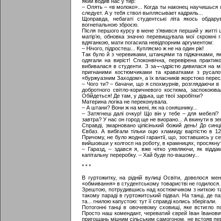
який водив нас у тир:
– Опять – «в молоко»... Когда ты наконец научишься
следует. А у тебя ствол выплясывает кадриль...
Щоправда, небагаті студентські літа якось обда
вогнепальною зброєю.
Після першого курсу в мене з’явився перший у житті 
матір’ю, обновка значно перевищувала мої скромні г
вдяганкою, мати погасила невідпорним аргументом:
– Нічого, підростеш... Купляємо ж не на один рік!
Так було й з черевиками, штанцями та піджачками, як
одягали на виріст! Споконвічна, перевірена практик
вибивалася в студенти. З за¬¬здрістю дивилася на мі
пригнаними костюмчиками та краватками з русалоч
«буржуазним Заходом», а їх власників жорстоко перес
– Чого ти? – бачачи, що я спохмурнів, розглядаючи в 
добротного світло-коричневого костюма, заспокоюва
Обійдеться! Де там, у дідька, ще твої заробітки?
Материна логіка не переконувала.
– А штани? Вони ж на мені, як на соняшнику...
– Затягнеш далі очкур! Що він у тебе – для мебелі
завтра? У нас он город ще не виорано... А вкинути в 
Справді, змарновано цілісінький божий день! До син
Євбаз. А вибігали тільки оцю хламиду вартістю в 126
Причому, не було жодної гарантії, що, зоставшись у се
вийшовши у колгосп на роботу, в крамницях, просякну
– Гаразд, – здався я, вже чітко уявляючи, як відда
капітальну переробку. – Хай буде по-вашому...
* * *
В гуртожитку, на рідній вулиці Освіти, довелося мен
«обмивання» в студентському товаристві не годилося.
Зрештою, потрудившись над костюмчиком з ниткою та г
такому параді в гуртожитський підвал. На танці, де 
та... гнилою капустою: тут її справді колись зберігали.
Потогонні танці в овочевому сховищі, яке встигло п
Просто наш комендант, череватий єврей Іван Іванови
пригощань міцним сільським самогоном, не встояв пер