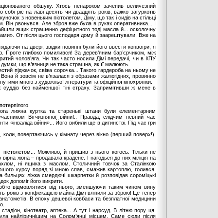
кціонованого обшуку. Хтось ненароком зачепив величезний
ко собі ріс на лаві десять чи двадцять років, важко загуркотів
куночок з новеньким пістолетом. Діму, що так і сидів на стільці
. Він рвонувся. Але зброя вже була в руках оперативника... І
айшли ящик страшенно дефіцитного тоді масла й... осколочну
ками». От після цього господаря дому й заарештували. Вже на
лядаючи на двері, звідки повинні були його ввести конвоїри, я
ю. Проте глибоко помилився! За дерев’яним бар’єрчиком, між
тий чолов’яга. Чи так часто носили Дімі передачі, чи в КПУ
думки, що в’язниця не така страшна, як її малюють.
истий піджачок, свіжа сорочка... Такого гардероба на ньому не
.. Вона й зовсім не в’язалася з образами жалюгідних, провинно
тими мною з художньої літератури та офіційної кінохроніки.
 суддів без найменшої тіні страху. Запримітивши ж мене в
потерпілого.
бога лижна куртка та старенькі штани були елементарним
асником Вітчизняної війни!.. Правда, слідчим певний час
и «інваліда війни»... Його вибили ще в дитинстві. Під час гри
, коли, повертаючись у кімнату через вікно (перший поверх!),
пістолетом... Можливо, й пришив з нього когось. Тільки не
о вірна жона – продавала крадене. І нагодься до них міліція на
ахлом, ні ящика з маслом. Столичний товчок за Сталінкою
ершого курсу поряд зі мною спав, смажив картоплю, голився,
а бильцях ліжка смердючі шкарпетки й розповідав сороміцькі
док допоміг його викрити.
обто відмовлятися від нього, зменшуючи таким чином вину
ть років з конфіскацією майна Дімі вліпили за зброю! Це тепер
натометів. В епоху дешевої ковбаси та безплатної медицини
о.
тадіон, кінотеатр, аптека... А тут і нарсуд. В літню пору ця,
була найліричнішим на Солом’янці місцем. Саме сюди після