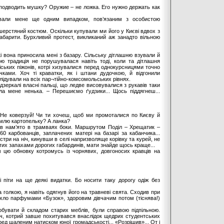
 подводить мушку? Оружие – не ложка. Его нужно держать как
рували мене ще одним випадком, пов’язаним з особистою
шерстяний костюм. Оскільки купували ми його у Києві вдвох з
абарити. Бурхливий протест, викликаний аж занадто вільною
і вона приносила мені з базару. Сільську дітлашню взували й
ою традиція не порушувалася навіть тоді, коли та дітлашня
ських піжонів, котрі хизувалися перед однокурсницями точно
ками. Хоч ті краватки, як і штани дудочкою, й відгонили
лідували на всіх пар¬тійно-комсомольських рівнях.
дзеркалі власні пальці, що ледве висовувалися з рукавів таки
ла мене ненька. – Перешиємо ґудзики... Щось піддягнеш...
? Не коверзуй! Чи ти хочеш, щоб ми промоталися по Києву й
землю картопельку? А ланка?
ців нам’ято в трамваях боки. Маршрутом Поділ – Хрещатик –
0 карбованців, заплачених матері на базарі за кабанчика...
стри на ніч, кинувши в селі напризволяще корівку та курей, не
тих запахами дорогих габардинів, мати знайде щось краще...
м цю обновку котромусь із чорнявих, довгоносих кравців на
і піти на ще деякі видатки. Бо носити таку дорогу одіж без
олкою, я навіть одягнув його на травневі свята. Сходив при
пахло парфумами «Бузок», здоровим дівчачим потом (тіснява!)
обувати й складом старих меблів, були справою підпільною.
ч, котрий завше похитувався внаслідок щедрих студентських
ед шаленим натиском юної громадськості... «Розрішив»... От і