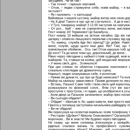
засуджені...Чи не так?
– Так точно! – гаркнув черговий.
– Отож, – ледве стримуючи себе, повів майор, – я ва
пістолет?
– Як і належить – у каптьорці!
Вийнявши з кишені хустину, майор витер нею свою дорі
– Ну й діла! Такого в нас ще не случалося... А де в на
– У Гучі, товаришу майор! 3 12.00 заступив на чергува
– От роз... бай! – вже не соромлячись мене, вислови
Пост номер 10! Терміново! Це Балабуха...
Пост номер 10 вийшов на зв’язок негайно. Що він та
цигарку і зловісно-лінькувато переклав слухавку від од
– То, кажеш, служба йде без пригод? Це добре. Навіт
мене, голубе, щодо цього інші дані. Які? Такі, що 
повнісінькою обоймою... Ось так! Отож наказую тобі здат
До кого? Та до мене поки що, дорогенький, до мене...
Рівно через півгодини у кабінеті стояв худющий, мов ко
майорові. Та, ставши на коліна, цей нещасний звернув
– У мене сім’я, діти... Згляньтеся!
При цих словах по обличчю старшини покотилися с
схвально споглядав цю драматичну сцену.
Нарешті, ледве опанувавши себе, я розпочав:
– Невже ви думаєте, що про це буде написано? Та коли б
Майор на хвильку замислився. Провів долонею по лиси
– Встань, Пазько! Саме тебе і твою сім’ю цей кореспонд
розмазувати по фізіономії соплі... Втім (тут він за
проступок є проступок, і я гадаю, що розібратися в ус
...Коли двері за Пазьком зачинилися, майор гірко посм
– Ви сьогодні обідали?
– Обідав! – збрехав я, бо, щиро кажучи, вже просто мр
Гіркота у посмішці заступника начальника райвідділу 
– Ви не обідали!
Він пересунув на селекторі важільок і взяв телефонну 
– Ресторан «Дубки»? Микола Онисимович? Організуйте, б
ікорочкою... Ви ж знаєте! Ми будемо через півгодини.
Не скажу, що мене силоміць втискували у міліцейсь
ріденькі спалахи вагань та професійного сумлі
правоохоронцями зброю? Можливо, мій сьогоднішній