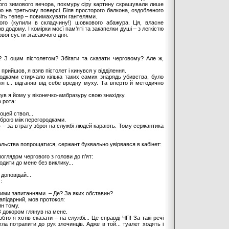
нього зимового вечора, похмуру сіру картину скрашували лише
ло на третьому поверсі. Біля просторого балкона, оздобленого
іть тепер – повимахувати гантелями.
ого (купили в складчину!) шовкового абажура. Ця, власне
 додому. І комірки моєї пам’яті та закапелки душі – з легкістю
ової суєти згасаючого дня.
? З оцим пістолетом? Збігати та сказати черговому? Але ж,
 прийшов, я взяв пістолет і кинувся у відділення.
одками стирчало кілька таких самих знарядь убивства, було
 і... відганяв від себе вредну муху. Та вперто й методично
нув я йому у віконечко-амбразуру свою знахідку.
 рота:
 оцей ствол...
зброю між перегородками.
ав – за втрату зброї на службі людей карають. Тому сержантика
чальства попрощатися, сержант буквально увірвався в кабінет:
оглядом чергового з голови до п’ят:
дити до мене без виклику...
доповідай...
:
чими запитаннями. – Де? За яких обставин?
лапідарний, мов протокол:
ин тому.
З докором глянув на мене.
бто я хотів сказати – на службі... Це справді ЧП! За такі речі
ла потрапити до рук злочинців. Адже в той... туалет ходять і