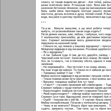
сеансу чи танців водили ми дівчат... Але тепер, ран
разки освітлених вікон. Я пошукав своє. Воно вже бу
казенною бетонною ліпниною, куди ми вискакували нав
Крізь шиби вікна проглядали контури нашого велик
неістотна, деталь вселяла в душу теплий спокій. Я йшов
води, яка рине в раптову пробоїну, звільнялися від суд
* * *
Та-а-ак... Минуле минулим, а що мені робити тепер
мабуть, оті розконвойовані також сюди ходять?
Після деяких вагань, вже, либонь, і забувши, чого сюди
У маленькому прихалабку, де між диктовими перегор
тихо. Сержант заповнював якесь довжелезне зведення
пікірувала на казенний папір.
– Гляньте-но, що лежало у вашому відхіднику! – просу
Міліціонер відірвався від писанини. Роззявив щербатого
– Як у відхіднику?
– А так. Зайшов туди. А там, де ото, даруйте, папірці, –
Черговий взяв пістолет. Записав його номер. Вставив 
Хоч, як то кажуть, і не в повному обсязі, одначе я зн
запевнив:
– Не переживайте... Про пістолет я не скажу нікому...
На знак згоди він кивнув. Та тільки-но я зайшов до на
– Товаришу майор! У нас – ЧП!
Майор неохоче відірвався від розмови і прошив своїм п
– Тільки пожежа може бути причиною, з якої можна захо
– Винуват, товаришу майор! Але тут таке!..
– «Таке»? – глузливо промовив мій співбесідник. – Тоді 
Сержант набрав у груди повітря і випалив одним духом
– Кореспондент знайшов пістолет старшини Пазька!
– Який кореспондент? – обіклав майор чергового пеку
Сержант (усе-таки, бідолашний, мені не повірив!) був 
– Оцей! – показав він у мій бік. – У сортирі. Кілька хвил
Майор посерйознішав. Погасив у попільничці цигарку. 
– Чому ж ви мовчите? Втрата зброї при виконанні... То
судять, зривають погони... Тим паче, що та зброя мог