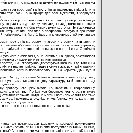
і човгали ми по лишаюватій цементній підлозі у такт запальної
дно своєї просторої валізи. І, тільки ладнаючись після іспитів
бивши таке, більш аніж прикре для себе відкриття, я звернувся
.
собі мого старшого товариша. Як усі інші десятеро мешканців
у підвал!) у гуртожитку кімнати, інвалід Вітчизняної війни
ходив на заняття у благенькій лижній курточці. Не відзначався
ків, котрі ночами різалися в преферанс, згадуючи про граніт
 й погідливою. На його блідому, малокровному обличчі завше
аски, просто під матрацом, «наводити стрілки» на штанях. А
р чоловічого вбрання пасував до наших фланелевих курточок,
чорт забирай, хоч щось від справжнього інтелігента! Особливо
кціях...
хнуло його в філологію, а не, скажімо, на юрфак, зоставалося
опленням слухали його детективні розповіді.
похвастав, що...зґвалтував (погрожуючи наганом і до того ж на
 ніхто з нас не повірив. Надто вже не в’язалися такі «подвиги»
рацівника органів правопорядку. Не на користь Діми був й
ас, Віктор, прозваний Маняком, помітив за ним зверху таке,
егайно було намальовано нищівну карикатуру та й повішено над
 підписом...
ну, провалу його крізь землю. Та, побачивши «персональну
у кошик для сміття... Потішитися безсилою люттю розвінчаного
цнотливим селюкам, котрі не могли навіть помислити про таке
ав у селі дружину, діток...Часто туди їздив... Не те, що ми, по-
і, нещасні студіозуси!
 собі чоло на рівні непорушного штучного ока.
опчина, що подзенькував щоранку в коридорі величезними
Я навіть бачив, як він на килимі вовтузився із таким, як сам,
стюм? А головне – чи маю я право запідозрити в такій капості