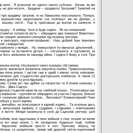
 мені... Я розколов не одного такого субчика... Бачив, як він
ть не для носити... Крадене – продають! Зрозумів? Заявляй на
Ні про крадіжку загалом, ні на Ламаскіна персонально. Пізніше,
 журналістика запроторили «за політику» аж на Донбас, у
 іншому світлі... Тоді ж, приїхавши до матері на канікули, я
рудзу – й заберу. Зате ж буде сидіти... Як на генералові!
ртожиток потрясла вість – обкрадено два поверхи! Виметено-
гким серцем залишені хлопцями під охорону вахтера.
в ректораті, парткомі-профкомі... Наш добрий Іван Іванович
 зліг з інфарктом.
заявлено у міліцію... Ну, повештався по кімнатах дільничний...
авини та зіставляти деталі. І – з’ясувалося: в гуртожитку за
и його звільнили як інваліда війни. І сидіти б йому в селі. При
й альма-матер з’ясувалася через кумедну обставину.
 нагло звалилася вигризена кавуняча скибка. Правоохоронець,
дки вона впала. І застав там в одній з кімнат теплу компанію.
иповою для студентства докторською ковбасою. А також (!)
вих допитів та розслідувань.
тики. Склав акт про дрібне ху¬ліганство та й впаяв кожному з
ув... Діма Садчук.
дихнув студентів-юристів на глибокий пошук... Розпитавши нас
ці вирішили – гуртожиток обкрадено за участю Садчука. Більше
 тут головною дійовою особою... Висновок? Елементарний! Поки
и обшук у нього вдома.
звичайно, не вписувався в карний кодекс... Та оскільки десь
, випускники юрфаку (і суддями, і слідчими, і помічниками
я в життя. Міліція нагрянула в село до Садчуків увечері, щоб
обілів, мов підштаники, в яких вийшов у сіни, позаяк не міняв
 всі наші кпини. І, як засвідчили подальші події, побілів
им барахлом знайшли просто в хаті. Причому зверху, на
тболках та шкарпетках, лежав мій дорогий світло-коричневий