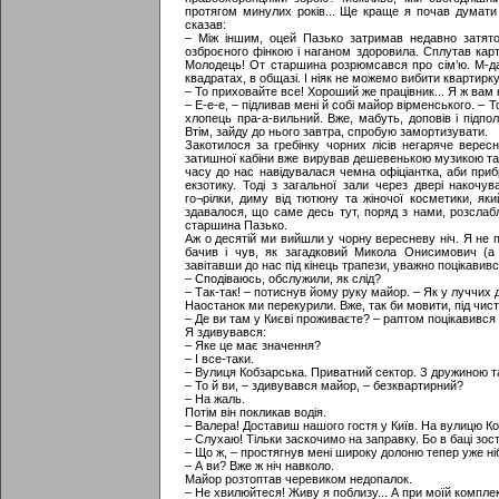
протягом минулих років... Ще краще я почав думати
сказав:
– Між іншим, оцей Пазько затримав недавно затято
озброєного фінкою і наганом здоровила. Сплутав карти
Молодець! От старшина розрюмсався про сім’ю. М-да, 
квадратах, в общазі. І ніяк не можемо вибити квартирку!
– То приховайте все! Хороший же працівник... Я ж вам к
– Е-е-е, – підливав мені й собі майор вірменського. – Т
хлопець пра-а-вильний. Вже, мабуть, доповів і підпол
Втім, зайду до нього завтра, спробую замортизувати.
Закотилося за гребінку чорних лісів негаряче верес
затишної кабіни вже вирував дешевенькою музикою та 
часу до нас навідувалася чемна офіціантка, аби приб
екзотику. Тоді з загальної зали через двері накочу
го¬рілки, диму від тютюну та жіночої косметики, як
здавалося, що саме десь тут, поряд з нами, розслаб
старшина Пазько.
Аж о десятій ми вийшли у чорну вересневу ніч. Я не 
бачив і чув, як загадковий Микола Онисимович (а 
завітавши до нас під кінець трапези, уважно поцікавивс
– Сподіваюсь, обслужили, як слід?
– Так-так! – потиснув йому руку майор. – Як у луччих
Наостанок ми перекурили. Вже, так би мовити, під чист
– Де ви там у Києві проживаєте? – раптом поцікавився
Я здивувався:
– Яке це має значення?
– І все-таки.
– Вулиця Кобзарська. Приватний сектор. З дружиною т
– То й ви, – здивувався майор, – безквартирний?
– На жаль.
Потім він покликав водія.
– Валера! Доставиш нашого гостя у Київ. На вулицю Ко
– Слухаю! Тільки заскочимо на заправку. Бо в баці зоста
– Що ж, – простягнув мені широку долоню тепер уже ніби
– А ви? Вже ж ніч навколо.
Майор розтоптав черевиком недопалок.
– Не хвилюйтеся! Живу я поблизу... А при моїй комплекц