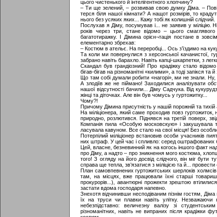
цього чистенького й інтелігентного хлопчину?
– Ти ще зелений, – розвивав свою думку Діма. – Повір
терся біля нашої кімнати? А нащот розмірів, то краду
нього без усяких яких... Кажу тобі як колишній слідчий.
Послухав я Діму, посумував і... не заявив у міліцію. 
років через три, стане відомо – цього смаглявого
багатотиражку. І Дімина орієн¬тація постане в зовсім
елементарно збрехав:
– Костюм в ательє. На переробці... Ось з’їздимо на куку
Та коли ми повернулися з херсонської качанистої, гу
забрано навіть барахло. Навіть капці-шкарпетки, з ле
Скандал був грандіозний! Про крадіжку стало відомо 
бігав-бігав на різноманітні «килими», а тоді запікся та й
Що там собі думали робити «нагорі», ми не знали. Ну, 
А злодіїв же не піймано! Заходилися аналізувати обст
нашої відсутності бачили... Діму Садчука. Від кукурудз
жінці та діточках. Але він був чомусь у гуртожитку...
Чому?!
Причому Дімина присутність у нашій порожній та тихі
На міліціонера, який саме проходив повз гуртожиток,
природно, розлютився. Піднявся на третій поверх, зві
Компанія пила «Особую московскую» і закушувала т
ласувала кавуном. Все стало на свої місця! Без особли
Потерпілий міліціонер встановив особи учасників пия
них штраф. У цей час і спливло: серед оштрафованих б
Цей, власне, безневинний як на когось іншого факт на
про Діму, а надто – про зникнення мого костюма, хлоп
того! З огляду на його досвід слідчого, він міг бути
справа ще тепла, зв’язатися з міліцією та й... провест
План самовпевнених гуртожитських шерлоків холмсів, 
там, на місцях, вже працювали їхні старші товариші
прокурорів...), авантюрні прожекти зрештою втілилис
застати вдома господаря напевно.
Знехотя відчинивши несподіваним пізнім гостям, Діма п
їх на труси чи плавки навіть улітку. Незважаючи на
небезпідставно: величезну валізу зі студентськ
різноманітних, навіть не випраних після крадіжки фу