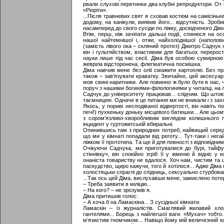
рвали слухові перетинки два клубні репродуктори. От 
«Ріоріти».
...Після травневих свят я сховав костюм на самісіньке 
додому, на канікули, виявив його... відсутність. Зро
насамперед до свого сусіди по ліжку, досвідченого Діми
Втім, перш, ніж зачіпати дальші події, спинюся на о
нашої найтемнішої і, отже, найхолоднішої (наполовин
(замість лівого ока – скляний протез) Дмитро Садчук 
він і гультяйством, властивим для багатьох перерост
науки лише під час сесії. Діма був особою сумирною
жевріла відсторонена, флегматична посмішка.
Діма навчив мене без олії смажити картоплю. Без пр
також – зав’язувати краватку. Звичайно, цей аксесуа
мов свині наритники. Але повинно ж було бути в нас, 
поруч з нашими богинями-філологинями у читалці, на ле
Садчук до університету працював... слідчим. Що штов
таємницею. Одначе в це питання ми не вникали і з зах
Якось, у пориві несподіваної відвертості, він навіть 
печі!) пухкеньку доньку місцевого батюшки... Але цьому
з сором’язливо-хворобливим виглядом колишнього п
інцидент у гуртожитській вбиральні.
Опинившись там з природних потреб, найвищий серед н
що ми у кімнаті попадали від реготу... Тут-таки і н
ліжком її прототипа. Та ще й для певності з відповідним
Очікуючи Садчука, ми приготувалися до бурі, тайфу
стіннівку», він спокійно згріб її у жменю й відніс 
онаніста товариству не вдалося. Хоч нам, чистим та 
паскудство, щиро кажучи, того й хотілося... Адже Діма м
холостяцьки спраглі до спідниць, сексуально стурбован
...Так ось цей Діма, вислухавши мене, замислено потер
– Треба заявити в міліцію...
– На кого? – не зрозумів я.
Діма притишив голос:
– А хоча б на Ламаскіна... З сусідньої кімнати.
Ламаскін – із журналістів. Смаглявий жилавий хл
гантелями... Борець з найлегшої ваги. «Мухач» тобто. 
м’язистим гномчиком... Навіщо йому мій величезний ко