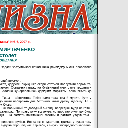
изна" №5-6, 2007 р.
МИР ІВЧЕНКО
столет
ОВІДАННЯ
 задати заступникові начальника райвідділу міліції абсолютно
говий покаже...
шуках, даруйте, відхідника скори¬статися послугами сержанта,
аркан. Осьдечки гаражі, на будівництві яких саме трудяться
... Зелено кучерявлячись дорідним моріжком, вона біжить до
. Тиша – абсолютна. Тобто саме така, яка й мусить бути у
 що ними набирають для бетономішалки дрібну щебінку. Та –
ку Києва.
 Він мав міцний та доладний вигляд і всередині. Куди не глянь
а живиця... По праву руку від акуратно вирізаного «очка» було
ів... Та замість пожмаканої газетки я раптом уздрів там...
е рифлене руків’я. Востаннє я, здається, тримав у руках таку
віддача зброї під час стрільби, і вигуки зловредного капітана,