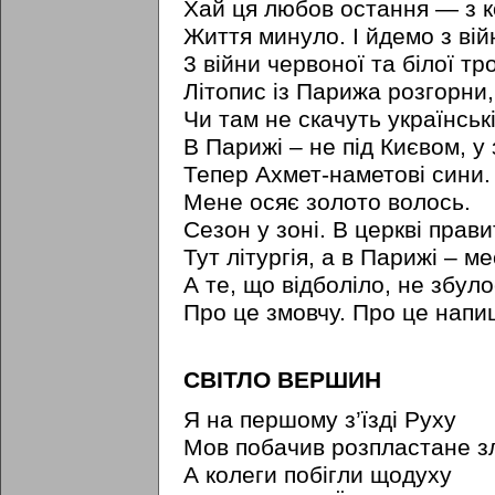
Хай ця любов остання — з 
Життя минуло. І йдемо з вій
3 війни червоної та білої тр
Літопис із Парижа розгорни,
Чи там не скачуть українські
В Парижі – не під Києвом, у 
Тепер Ахмет-наметові сини.
Мене осяє золото волось.
Сезон у зоні. В церкві прави
Тут літургія, а в Парижі – ме
А те, що відболіло, не збуло
Про це змовчу. Про це напи
СВІТЛО ВЕРШИН
Я на першому з’їзді Руху
Мов побачив розпластане з
А колеги побігли щодуху