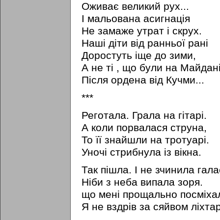
Оживає великий рух...
I мальована асигнація
Не замаже утрат i скрух.
Наші діти від ранньої рані
Доростуть іще до зими,
А не ті , що були на Майдан
Після ордена від Кучми...
***
Реготала. Грала на гітарі.
А коли порвалася струна,
То її знайшли на тротуарі.
Уночі стрибнула iз вікна.
Так пішла. I не зчинила гала
Ніби з неба випала зоря.
що мені прощально посміхал
Я не вздрів за сяйвом ліхтар