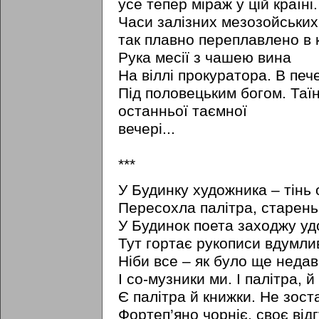
усе тепер мipaж у цій країні.
Часи залізних мезозойських
так плавно переплавлено в к
Рука мeciї з чашею вина
На віллi прокуратора. В печ
Під половецьким богом. Таї
останньої таємної
вечері...
***
У Будинку художника – тінь 
Пересохла палітра, старень
У Будинок поета заходжу уд
Тут гортає рукописи вдумли
Ніби все – як було ще неда
I со-музники ми. I палітра, й
Є палітра й книжки. Не зост
Фортеп’яно чорніє, своє відг