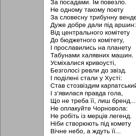
За посадами. Їм повезло.
Не одному такому поету
За словесну трибунну венд
Дуже добре дали під аршин:
Від центрального комітету
До бюджетного комітету,
I прославились на планету
Табунами халявних машин.
Усміхалися кривоусті,
Безголосі ревли до звізд.
I поділені стали у Хусті:
Став стозвіздим карпатський
I з’явилася правда гола,
Що не треба її, лиш бренд...
Не оплакуйте Чорновола:
Не робіть із мерців легенд.
Ніби створюють під комету
Вічне небо, а ждуть її...