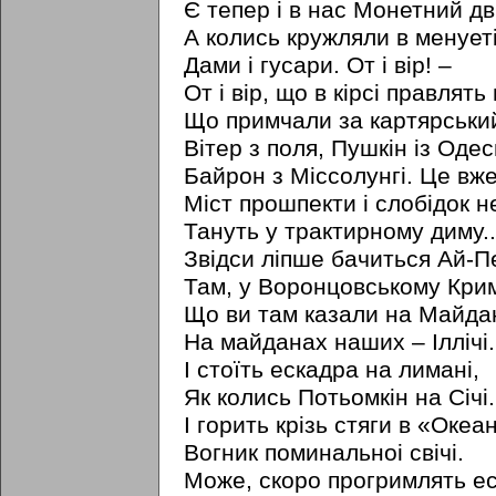
Є тепер і в нас Монетний дві
А колись кружляли в менует
Дами i гусари. От i вір! –
От i вір, що в кірсі правлять
Що примчали за картярський
Вітер з поля, Пушкін із Одес
Байрон з Міссолунгі. Це вже
Міст прошпекти i слобідок н
Тануть у трактирному диму..
Звідси ліпше бачиться Ай-П
Там, у Воронцовському Крим
Що ви там казали на Майда
На майданах наших – Іллічі.
I стоїть ескадра на лимані,
Як колись Потьомкін на Січі.
І горить крізь стяги в «Океан
Вогник поминальноі свічі.
Може, скоро прогримлять е