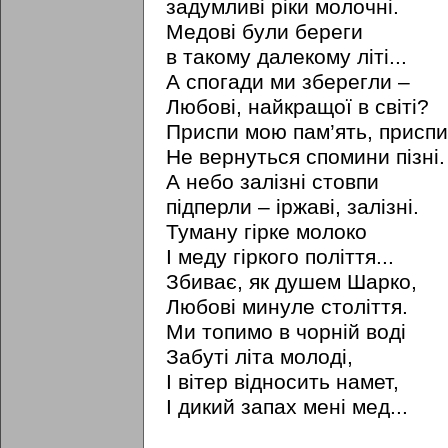
задумливі ріки молочні.
Медові були береги
в такому далекому літі...
А спогади ми зберегли –
Любові, найкращої в світі?
Приспи мою пам’ять, приспи.
Не вернуться спомини пізні.
А небо залізні стовпи
підперли – іржаві, залізні.
Туману гірке молоко
І меду гіркого поліття...
Збиває, як душем Шарко,
Любові минуле століття.
Ми топимо в чорній воді
Забуті літа молоді,
І вітер відносить намет,
І дикий запах мені мед...