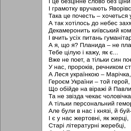
I це безцінне слово без ціни
I грамотку вручають Яворівс
Така це почесть – хочеться 
А так хотілось до небес зах
Декамеронить київський ком
I вчить ycix питань гуманіта
А я, що я? Планида – не пла
Тебе цілую i кажу, як є...
Вже не поет, а тільки син по
У нас, пророків, речником ст
А Леся українкою – Марічка,
Героєм України – той герой,
Що обійде на віражі й Павли
Та не звізда чекає чоловічка
А тільки персональний гемо
Але були в нас i князі, й буй
I є у нас жертовні, як жерці,
Старі літературні жеребці,