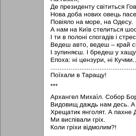
Де президенту світиться Го
Нова доба нових овець пасе
Повіяло на море, на Одесу.
А нам на Київ стелиться шо
I ти в полоні спогадів i стре
Ведеш авто, ведеш – край св
I зупиняєш. I бредеш у хащу
Епоха: ні цензури, ні Кучми..
...............................................
Поїхали в Таращу!
***
Архангел Михаїл. Собор Бор
Видовищ даждь нам десь. А т
Хрещатик янголят. А пахне 
Ми виспівали гріх.
Коли гріхи відмолим?!