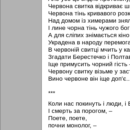
Червона свитка відкриває ш
Червона тінь кривавого роз
Над домом із химерами зня
І лине чорна тінь чужого бог
А для сліпих знімається кіно
Украдена в народу перемог
В червоній свитці мчить у к
Згадати Берестечко і Полта
Іще примусить чорний гість –
Червону свитку візьме у зас
Вино червоне він іще доп’є..
***
Коли нас покинуть і люди, і 
І смерть за порогом, –
Поете, поете,
почни монолог, –