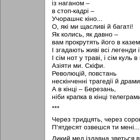
із наганом –
в стоп-кадрі –
Учорашнє кіно...
О, які ми щасливі й багаті!
Як колись, як давно –
вам прокрутять його в казем
І згадають живі всі легенди і
І сім нот у траві, і сім куль в
Азіяти ми. Скіфи.
Революцій, повстань
нескінченні трагедії й драми
А в кінці – Березань,
ніби крапка в кінці телеграми
***
Через тридцять, через соро
П’ятдесят озвешся ти мені...
Дикий мед іздавна зветься в