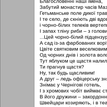
Благословенні наші імена,
Забутий монастир часів Ма
Гетьманське поле дикої трав
I те село, де скніють дві вдо
і чорно-білих телеків вертеп
I запах тліну риби – з голови
...Цей чорно-білий підцензур
А сад із-за фарбованих ворі
Цвіте святковим веселковим
Од чорних днів i золота вол
Тут яблуком це щастя налил
Ти прагнув щастя?
Ну, так будь щасливим!
А друг – ледь офіцерську з
Знімає у Чернігові готель,
I з хромових чобіт виймає ст
В його дружини – закордонн
Швейцари козиряють, i в те