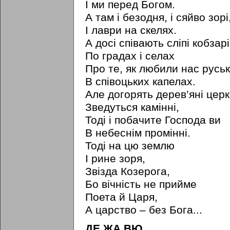
І ми перед Богом.
А там і безодня, і сяйво зорі
І лаври на скелях.
А досі співають сліпі кобзарі
По градах і селах
Про те, як любили нас руськ
В співоцьких капелах.
Але догорять дерев’яні церк
Зведуться камінні,
Тоді і побачите Господа ви
В небеснім промінні.
Тоді на цю землю
І рине зоря,
Звізда Козерога,
Бо вічність не прийме
Поета й Царя,
А царство – без Бога...
ДЕ ЖА ВЮ