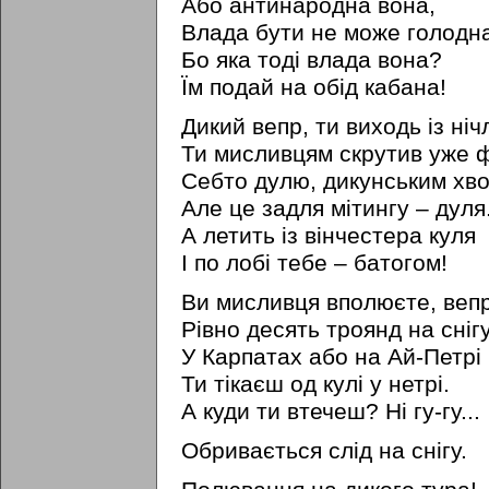
Aбо антинародна вона,
Влада бути не може голодн
Бо яка тоді влада вона?
Їм подай на обід кабана!
Дикий вепр, ти виходь із нічл
Ти мисливцям скрутив уже ф
Себто дулю, дикунським хво
Але це задля мітингу – дуля
А летить iз вінчестера куля
I по лобі тебе – батогом!
Ви мисливця вполюєте, вепр
Рівно десять троянд на снігу.
У Карпатах або на Ай-Петрі
Ти тікаєш од кулі у нетрі.
А куди ти втечеш? Hi гу-гу...
Обривається слід на снігу.