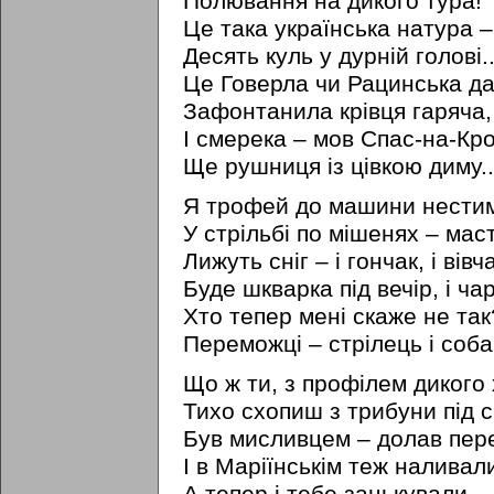
Полювання на дикого тура!
Це така українська натура –
Десять куль у дурній голові..
Це Говерла чи Рацинська да
Зафонтанила крівця гаряча,
І смерека – мов Спас-на-Кро
Ще рушниця із цівкою диму..
Я трофей до машини нестим
У стрільбі по мішенях – маст
Лижуть сніг – і гончак, і вівч
Буде шкварка під вечір, і чар
Хто тепер мені скаже не так
Переможці – стрілець і собак
Що ж ти, з профілем дикого 
Тихо схопиш з трибуни під 
Був мисливцем – долав пер
І в Маріїнськім теж наливал