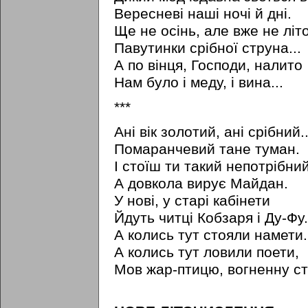
Вересневі наші ночі й дні.
Ще не осінь, але вже не літо
Павутинки срібної струна...
А по вінця, Господи, налито
Нам було і меду, і вина...
***
Ані вік золотий, ані срібний..
Помаранчевий тане туман.
I стоїш ти такий непотрібний
А довкола вирує Майдан.
У нові, у старі кабінети
Йдуть читці Кобзаря i Ду-Фу.
А колись тут стояли намети.
А колись тут ловили поети,
Мов жар-птицю, вогненну ст