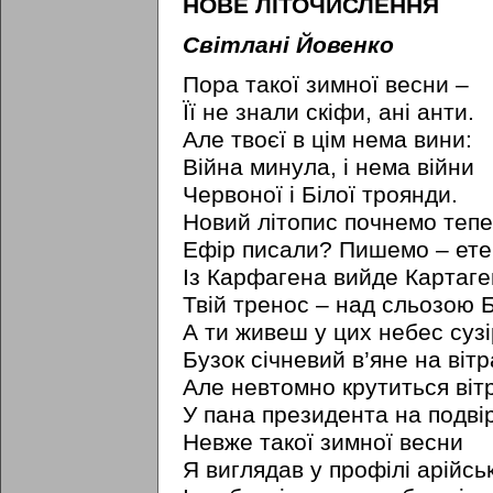
НОВЕ ЛІТОЧИСЛЕННЯ
Cвітлані Йовенко
Пора такої зимної весни –
Її не знали скіфи, ані анти.
Але твоєї в цім нема вини:
Війна минула, i нема війни
Червоної i Білої троянди.
Новий літопис почнемо тепе
Ефір писали? Пишемо – ете
Із Карфагена вийде Картаген
Твій тренос – над сльозою 
А ти живеш у цих небес сузір
Бузок січневий в’яне на вітр
Але невтомно крутиться віт
У пана президента на подвір
Невже такої зимної весни
Я виглядав у профілі арійсь