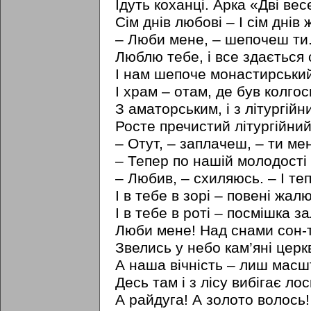
Ідуть коханці. Арка «Дві вес
Сім днів любові – I сім днів 
– Люби мене, – шепочеш ти.
Люблю тебе, i все здається 
I нам шепоче монастирський
I храм – отам, де був колгос
З аматорським, і з літургійн
Росте пречистий літургійний 
– Отут, – заплачеш, – ти ме
– Тепер по нашій молодості 
– Любив, – схиляюсь. – I те
I в тебе в зорі – повені жалю
I в тебе в роті – посмішка за
Люби мене! Над снами сон-
Звелись у небо кам’яні церк
А наша вічність – лиш мас
Десь там і з лісу вибігає лос
А райдуга! А золото волось!