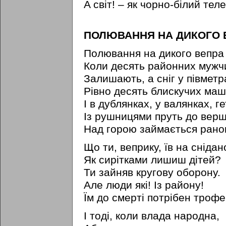
A світ! – як чорно-білий теле
ПОЛЮВАННЯ НА ДИКОГО 
Полювання на дикого вепр
Коли десять районних мужч
Залишають, а сніг у півметр
Piвно десять блискучих маш
I в дублянках, у валянках, г
Із рушницями пруть до верш
Над горою займається ранок
Що ти, веприку, їв на снідан
Як сирітками лишиш дітей?
Ти зайняв кругову оборону.
Але люди які! Із району!
Їм до смерті потрібен трофе
I тоді, коли влада народна,