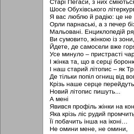
Старі Пегаси, з них сміються
Шосе Обухівського літеркурв
Я вас люблю й радію: це не 
Орли парнаські, а з печер б
Мальовані. Енциклопедій ря
Ви сумовито, жінкою iз зони
Йдете, де самосели вже гор
Усе минуло – пристрасті чар
I жінка та, що в серці бороню
І наш старий літопис – як Тр
Де тільки попіл огнищ від во
Крізь наше серце перейдуть
Новий літопис пишуть...
А мені
Явився профіль жінки на кон
Яка крізь ліс рудий промчить
Її побачить інша на іконі…
Не омини мене, не омини,