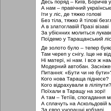
Десь поряд – Київ, Боричів у
А нам – правічний українсь
Іти у ліс, де тяжко голові
Без тіла, тяжко й тілові безг
А в златоглавій Празі візаві
За убієнних молиться лукав
Поїдемо у Таращанський ліс
Де золото було – тепер буяє
Там череп у снігу. Iще не ві
Hi матері, ні нам. I все ж на
Модерний автобан. Засніже
Питання: «Бути чи не бути»
Кого нова Тараща піднесе?
Кого відрахували в ліліпути
Поїхали в Таращу на зорі!
А там – Teтіїв, спогадання ми
А сплачуть на Аскольдовій 
За євро учорашні кобзарі.