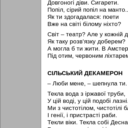
Довгоногі діви. Сигарети.
Попіл, сірий попіл на манто..
Як ти здогадалася: поети
Вже на світі білому ніхто?
Світ – театр? Але у кожній 
Як таку розв’язку доберем?
А могла б ти жити. В Амстер
Під отим, червоним ліхтарем
СІЛЬСЬКИЙ ДЕКАМЕРОН
– Люби мене, – шепнула ти
Текла вода з іржавої труби,
У цій воді, у цій подобі лазні.
Ми з чистотілом, чистотілі б
I генії, і пристрасті раби.
Текли віки. Текла собі Десна.