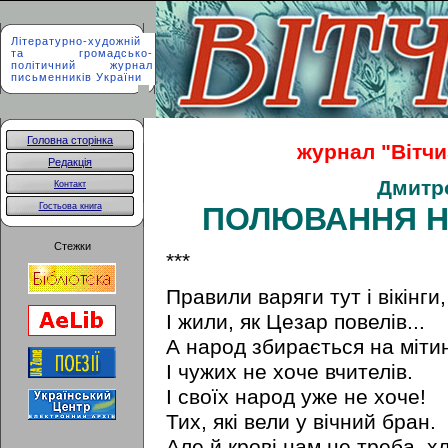
Літературно-художній
та громадсько-
політичний журнал
письменників України
Головна сторінка
журнал "Вітчи
Редакція
Дмитр
Контакт
Гостьова книга
ПОЛЮВАННЯ Н
Стежки
***
Правили варяги тут i вікінги,
I жили, як Цезар повелів...
А народ збирається на міти
I чужих не хоче вчителів.
I своїх народ уже не хоче!
Тих, які вели у вічний бран.
Але й крові нам не треба, х