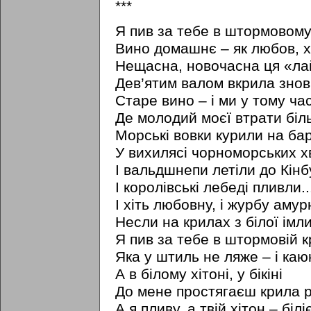
***
Я пив за тебе в штормовому
Вино домашнє – як любов, х
Нещасна, новочасна ця «ла
Дев’ятим валом вкрила знов
Старе вино – і ми у тому час
Де молодий моєї втрати біль
Морські вовки курили на бар
У вихилясі чорноморських х
І вальдшнепи летіли до Кінб
І королівські лебеді пливли..
І хіть любовну, і журбу амур
Несли на крилах з білої імли
Я пив за тебе в штормовій кр
Яка у штиль не ляже – і каюк
А в білому хітоні, у бікіні
До мене простягаєш крила р
А я пливу, а твій хітон – біліє