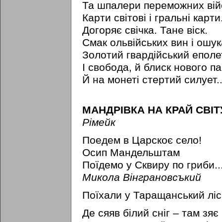
Та шпалери переможних вій
Карти світові i гральні карти.
Догоряє свічка. Тане віск.
Смак ольвійських вин i ошук
Золотий гвардійський еполе
I свобода, й блиск нового п
Й на монеті стертий силует..
МАНДРІВКА НА КРАЙ СВІТ
Рімейк
Поедем в Царскоє село!
Осип Мандельштам
Поїдемо у Сквиру по гриби..
Микола Вінграновсъкий
Поїхали у Таращанський ліс
Де сяяв білий cніг – там зяє