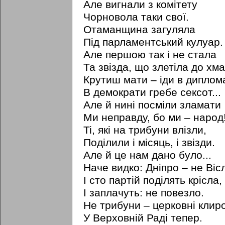
Але вигнали з комітету
Чорновола таки свої.
Отаманщина загуляла
Під парламентський кулуар.
Але першою так i не стала
Та звізда, що злетіла до хма
Крутиш мати – іди в диплом
В демократи гребе сексот...
Але й нині посміли зламати
Ми неправду, бо ми – народ
Ti, які на трибуни влізли,
Поділили i місяць, i звізди.
Але й це нам дано було...
Наче видко: Дніпро – не Віс
I сто партій поділять крісла,
I заплачуть: не повезло.
Не трибуни – церковні клир
У Верховній Раді тепер.