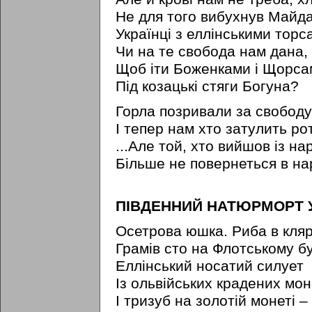
Не для того вибухнув Майда
Українці з еллінськими торс
Чи на те свобода нам дана,
Щоб іти Боженками i Щорса
Під козацькі стяги Богуна?
Горла позривали за свободу
І тепер нам хто затулить ро
...Але той, хто вийшов із на
Більше не повернеться в нар
ПІВДЕННИЙ НАТЮРМОРТ У
Осетрова юшка. Риба в кляр
Грамів сто на Флотському бу
Еллінський носатий силует
Із ольвійських крадених мон
I тризуб на золотій монеті –