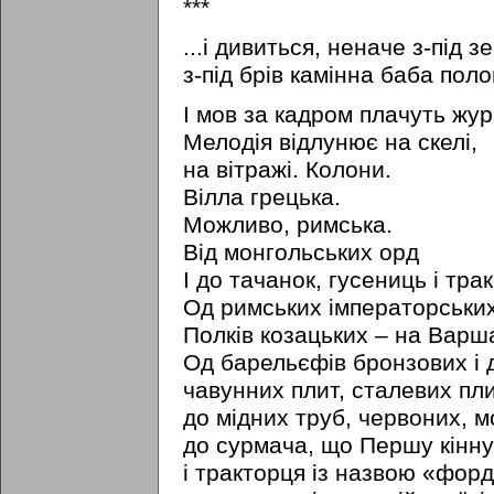
***
...i дивиться, неначе з-під зе
з-під бpiв камінна баба пол
I мов за кадром плачуть жур
Мелодія відлунює на скелі,
на вітражі. Колони.
Вілла грецька.
Можливо, римська.
Від монгольських орд
I до тачанок, гусениць i трак
Од римських імператорських
Полків козацьких – на Варша
Од барельєфів бронзових i 
чавунних плит, сталевих плит
до мідних труб, червоних, м
до сурмача, що Першу кінну
i тракторця із назвою «фор