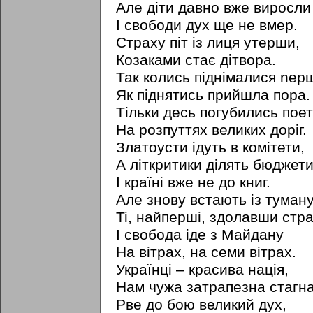
Але діти давно вже виросли
I свободи дух ще не вмер.
Страху піт із лиця утерши,
Козаками стає дітвора.
Так колись піднімалися nepш
Як піднятись прийшла пора.
Тільки десь погубились пое
На розпуттях великих доріг.
Златоусти ідуть в комітети,
А літкритики ділять бюджети
I країні вже не до книг.
Але знову встають із туман
Ti, найперші, здолавши стра
I свобода іде з Майдану
На вітрах, на семи вітрах.
Українці – красива нація,
Нам чужа затрапезна стагна
Рве до бою великий дух,