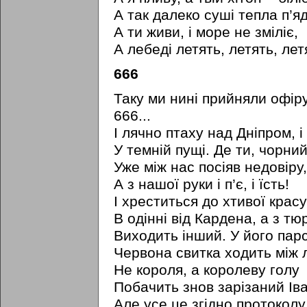
А так далеко суші тепла п’яд
А ти живи, і море не зміліє,
А лебеді летять, летять, летя
666
Таку ми нині прийняли офір
666...
І лячно птаху над Дніпром, і
У темній пущі. Де ти, чорний
Уже між нас посіяв недовіру,
А з нашої руки і п’є, і їсть!
І хреститься до хтивої красу
В одінні від Кардена, а з тю
Виходить інший. У його парс
Червона свитка ходить між
Не короля, а королеву голу
Побачить знов зарізаний Іва
Але усе це згідно протоколу