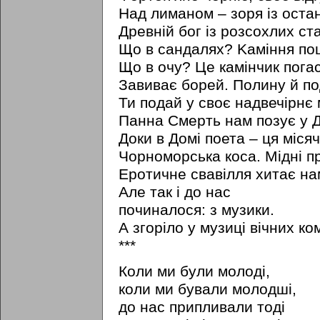
Над лиманом – зоря iз остан
Древній бог iз розсохлих ст
Що в сандалях? Kaмiння по
Що в очу? Це камінчик пога
Завиває борей. Полину й п
Ти подай у своє надвечірн
Панна Смерть нам позує у Д
Доки в Домі поета – ця міся
Чорноморська коса. Мідні пр
Еротичне свавілля хитає на
Але так i до нас
починалося: з музики.
А згоріло у музиці вічних ко
***
Коли ми були молоді,
коли ми бували молодші,
до нас припливали тоді