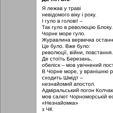
Я лежав у траві
невідомого віку і року.
І гуло в голові! –
Так гуло в революцію Блоку.
Чорне море гуло.
Журавлина вервечка останн
Це було. Вже було:
революції, війни, повстання.
Де стоїть Березань,
обеліск – мов увічнений пост
В Чорне море, у вранішню р
сходить Шмідт –
незнайомий апостол.
Адміральський погон Колчак
мов салют Чорноморській ес
«Незнайомка»
з ЧК