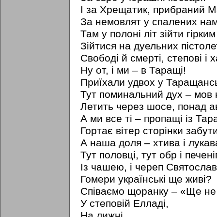
I за Хрещатик, прибраний М
За немовлят у спалених нам
Там у полоні літ зійти гірки
Зійтися на дуельних пістол
Свободі й смерті, степові і х
Ну от, i ми – в Таращі!
Приїхали удвох у Таращансь
Тут поминальний дух – мов 
Летить через шосе, понад ав
А ми все ті – пропащі із Тар
Гортає вітер сторінки забути
А наша доля – хтива i лукав
Тут половці, тут обр i печені
Із чашею, i череп Святослав
Гомери українські ще живі?
Співаємо щоранку – «Ще не
У степовій Елладі,
На лижні,